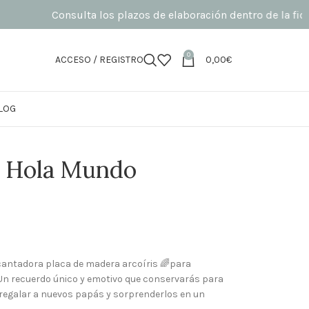
Consulta los plazos de elaboración dentro de la ficha de p
0
ACCESO / REGISTRO
0,00
€
LOG
o Hola Mundo
ncantadora placa de madera arcoíris 🌈para
Un recuerdo único y emotivo que conservarás para
a regalar a nuevos papás y sorprenderlos en un