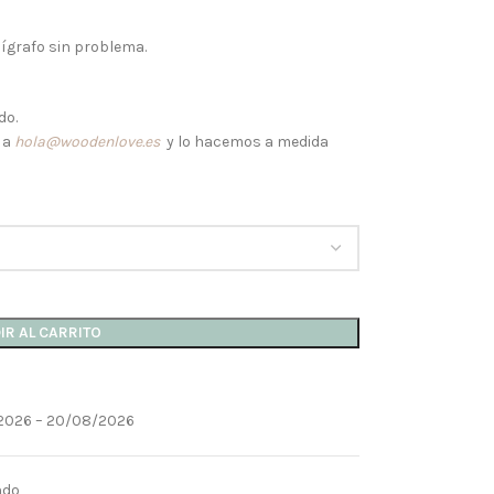
lígrafo sin problema.
do.
 a
hola@woodenlove.es
y lo hacemos a medida
IR AL CARRITO
2026 – 20/08/2026
ndo