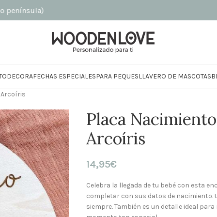
sula)
TO
DECORA
FECHAS ESPECIALES
PARA PEQUES
LLAVERO DE MASCOTAS
B
Arcoíris
Placa Nacimient
Arcoíris
14,95
€
Celebra la llegada de tu bebé con esta e
completar con sus datos de nacimiento. 
siempre. También es un detalle ideal par