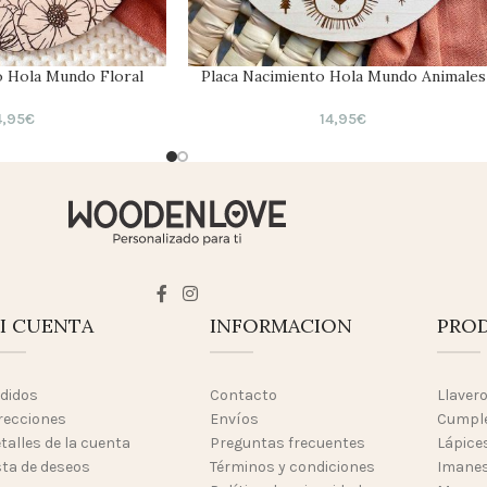
o Hola Mundo Floral
Placa Nacimiento Hola Mundo Animales
4,95
€
14,95
€
I CUENTA
INFORMACION
PRO
didos
Contacto
Llaver
recciones
Envíos
Cumpl
talles de la cuenta
Preguntas frecuentes
Lápices
sta de deseos
Términos y condiciones
Imanes