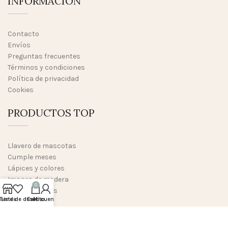
INFORMACION
Contacto
Envíos
Preguntas frecuentes
Términos y condiciones
Política de privacidad
Cookies
PRODUCTOS TOP
Llavero de mascotas
Cumple meses
Lápices y colores
Imanes de madera
0
Marco de fotos
Tienda
Lista de deseos
Carrito
Mi cuenta
Yoyós
TRABAJA CON NOSOTROS