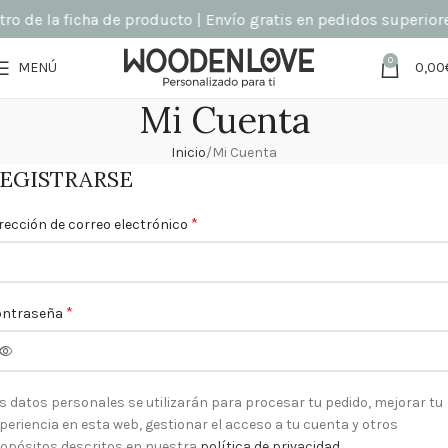
o de la ficha de producto | Envío gratis en pedidos superiore
0
MENÚ
0,00
Mi Cuenta
Inicio
Mi Cuenta
EGISTRARSE
*
rección de correo electrónico
*
ontraseña
s datos personales se utilizarán para procesar tu pedido, mejorar tu
periencia en esta web, gestionar el acceso a tu cuenta y otros
opósitos descritos en nuestra
política de privacidad
.