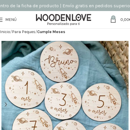
o de la ficha de producto | Envío gratis en pedidos superiores
0
MENÚ
0,00
Inicio
Para Peques
Cumple Meses