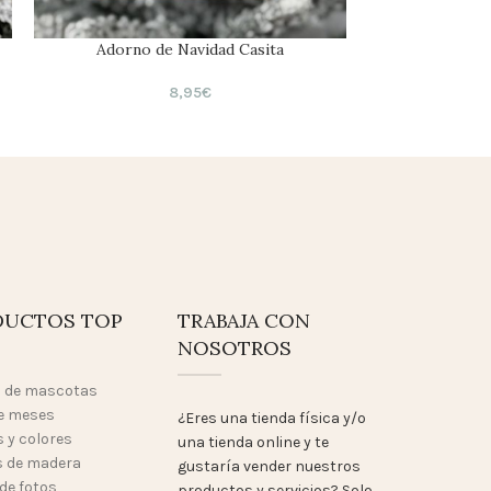
Adorno de Navidad Casita
Llave Mágica R
8,95
€
DUCTOS TOP
TRABAJA CON
NOSOTROS
o de mascotas
e meses
¿Eres una tienda física y/o
 y colores
una tienda online y te
 de madera
gustaría vender nuestros
de fotos
productos y servicios? Solo