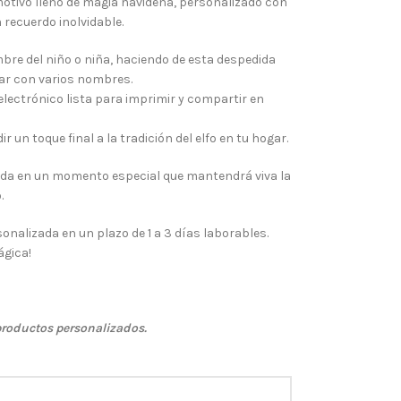
motivo lleno de magia navideña, personalizado con
 recuerdo inolvidable.
bre del niño o niña, haciendo de esta despedida
zar con varios nombres.
electrónico lista para imprimir y compartir en
 un toque final a la tradición del elfo en tu hogar.
ida en un momento especial que mantendrá viva la
.
sonalizada en un plazo de 1 a 3 días laborables.
ágica!
productos personalizados.