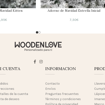
Navidad Kitten
Adorno de Navidad Estrella Inicial
,95
€
7,50
€
I CUENTA
INFORMACION
PRO
didos
Contacto
Llaver
recciones
Envíos
Cumpl
talles de la cuenta
Preguntas frecuentes
Lápices
sta de deseos
Términos y condiciones
Imanes
Política de privacidad
Marco 