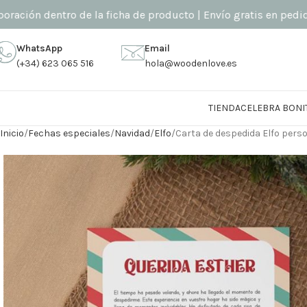
 dentro de la ficha de producto | Envío gratis en pedidos sup
WhatsApp
Email
(+34) 623 065 516
hola@woodenlove.es
TIENDA
CELEBRA BONI
Inicio
Fechas especiales
Navidad
Elfo
Carta de despedida Elfo pers