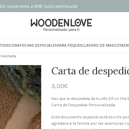
eriores a 90€ (solo península)
TO
DECORA
FECHAS ESPECIALES
PARA PEQUES
LLAVERO DE MASCOTAS
B
onalizada
Carta de despedi
3,00
€
Haz que la despedida de tu elfo Elf on th
Carta de Despedida Personalizada.
Este documento especial está escrito por e
agradece a la familia por las aventuras 