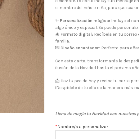
diciembre. La carta incluye un mensaje e
el nombre del niño o niña, para que sea un
✨
Personalización mágica:
Incluye el nom
algo único y especial. Se puede personali
🎄
Formato digital:
Recíbela en tu correo 
familia.
💌
Diseño encantador:
Perfecto para añadir
Con esta carta, transformarás la desped
ilusión de la Navidad hasta el próximo año
📩 Haz tu pedido hoy y recibe tu carta per
¡Despídete de tu elfo de la manera más m
Llena de magia tu Navidad con nuestros 
*
Nombre/s a personalizar