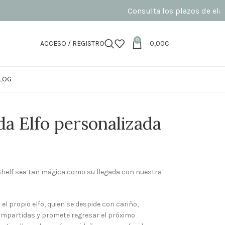
Consulta los plazos de elaboración
0
ACCESO / REGISTRO
0,00
€
LOG
da Elfo personalizada
e Shelf sea tan mágica como su llegada con nuestra
l propio elfo, quien se despide con cariño,
compartidas y promete regresar el próximo