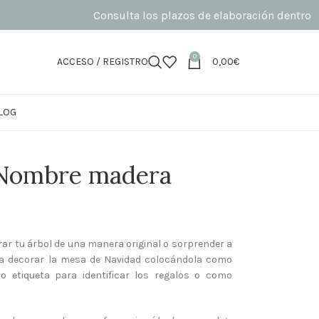
Consulta los plazos de elaboración dentro de la fic
0
ACCESO / REGISTRO
0,00
€
LOG
 Nombre madera
ar tu árbol de una manera original o sorprender a
para decorar la mesa de Navidad colocándola como
o etiqueta para identificar los regalos o como