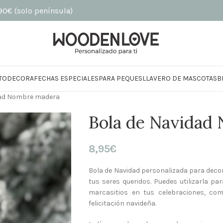
o península)
TO
DECORA
FECHAS ESPECIALES
PARA PEQUES
LLAVERO DE MASCOTAS
B
dad Nombre madera
Bola de Navidad
8,95
€
Bola de Navidad personalizada para decor
tus seres queridos. Puedes utilizarla 
marcasitios en tus celebraciones, com
felicitación navideña.