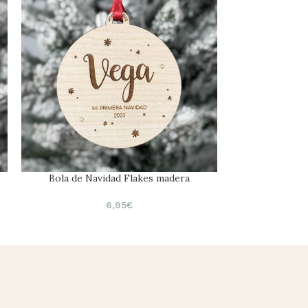
Bola de Navidad Flakes madera
Bola de Na
6,95
€