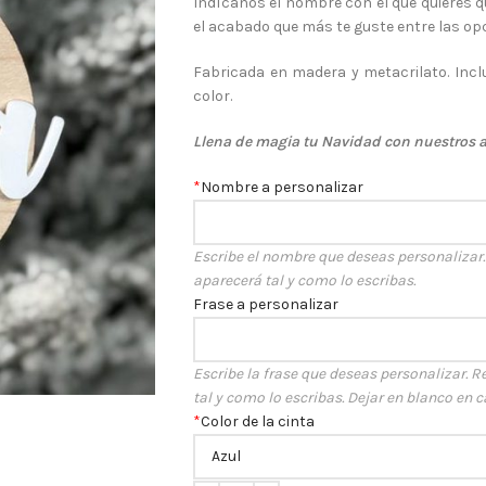
Indícanos el nombre con el que quieres qu
el acabado que más te guste entre las op
Fabricada en madera y metacrilato. Inclu
color.
Llena de magia tu Navidad con nuestros 
*
Nombre a personalizar
Escribe el nombre que deseas personalizar. R
aparecerá tal y como lo escribas.
Frase a personalizar
Escribe la frase que deseas personalizar. Re
tal y como lo escribas. Dejar en blanco en 
*
Color de la cinta