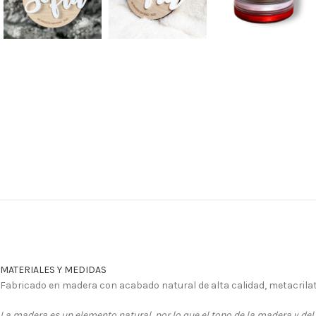
MATERIALES Y MEDIDAS
Fabricado en madera con acabado natural de alta calidad, metacrilat
La madera es un elemento natural, por lo que el tono de la madera y del