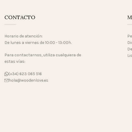
CONTACTO
M
Horario de atención:
Pe
De lunes a viernes de 10:00 - 13:00h.
Di
De
Para contactarnos, utiliza cualquiera de
Li
estas vías:
(+34) 623 065 516
hola@woodenlove.es