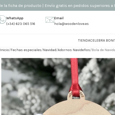
ha de producto | Envío gratis en pedidos superiores a 90€ (sol
WhatsApp
Email
(+34) 623 065 516
hola@woodenlove.es
TIENDA
CELEBRA BONI
Inicio
Fechas especiales
Navidad
Adornos Navideños
Bola de Navi