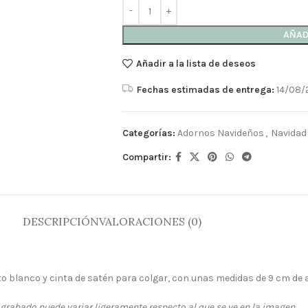
AÑAD
Añadir a la lista de deseos
Fechas estimadas de entrega:
14/08/
Categorías:
Adornos Navideños
,
Navidad
Compartir:
DESCRIPCIÓN
VALORACIONES (0)
o blanco y cinta de satén para colgar, con unas medidas de 9 cm de a
 grabado puede variar ligeramente respecto al que se ve en la imagen.