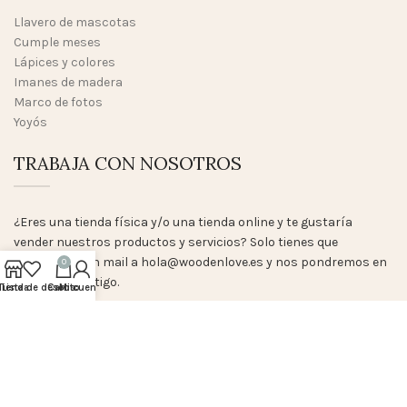
Llavero de mascotas
Cumple meses
Lápices y colores
Imanes de madera
Marco de fotos
Yoyós
TRABAJA CON NOSOTROS
¿Eres una tienda física y/o una tienda online y te gustaría
vender nuestros productos y servicios? Solo tienes que
escribirnos un mail a hola@woodenlove.es y nos pondremos en
0
contacto contigo.
Tienda
Lista de deseos
Carrito
Mi cuenta