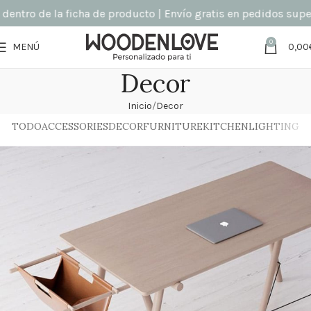
entro de la ficha de producto | Envío gratis en pedidos superi
0
MENÚ
0,00
Decor
Inicio
Decor
TODO
ACCESSORIES
DECOR
FURNITURE
KITCHEN
LIGHTING