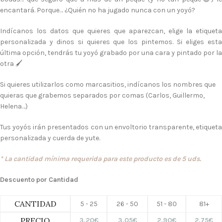
encantará. Porque… ¿Quién no ha jugado nunca con un yoyó?
Indícanos los datos que quieres que aparezcan, elige la etiqueta
personalizada y dinos si quieres que los pintemos. Si eliges esta
última opción, tendrás tu yoyó grabado por una cara y pintado por la
otra 🖌️
Si quieres utilizarlos como marcasitios, indícanos los nombres que
quieras que grabemos separados por comas (Carlos, Guillermo,
Helena…)
Tus yoyós irán presentados con un envoltorio transparente, etiqueta
personalizada y cuerda de yute.
* La cantidad mínima requerida para este producto es de 5 uds.
Descuento por Cantidad
CANTIDAD
5 - 25
26 - 50
51 - 80
81+
PRECIO
3,20
€
3,05
€
2,90
€
2,75
€