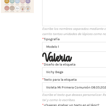
Escribe los nombres separados mediante co
carrito tantas unidades de lápices como n
*
Tipografía
*
Diseño de la etiqueta
*
Texto para la etiqueta
Escribe el texto que deseas personalizar. Re
tal y como lo escribas.
*
¿Quieres grabar un texto en el lápiz?