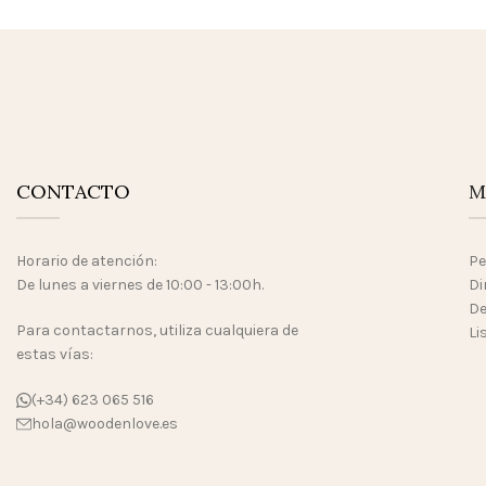
CONTACTO
M
Horario de atención:
Pe
De lunes a viernes de 10:00 - 13:00h.
Di
De
Para contactarnos, utiliza cualquiera de
Li
estas vías:
(+34) 623 065 516
hola@woodenlove.es