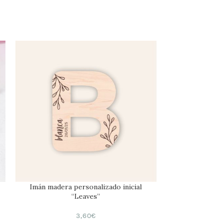
Imán madera personalizado inicial
Imán madera 
“Leaves”
3,60
€