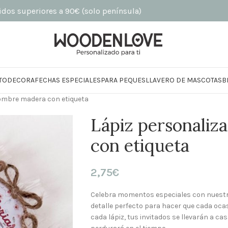
periores a 90€ (solo península)
TO
DECORA
FECHAS ESPECIALES
PARA PEQUES
LLAVERO DE MASCOTAS
B
ombre madera con etiqueta
Lápiz personali
con etiqueta
2,75
€
Celebra momentos especiales con nuestr
detalle perfecto para hacer que cada o
cada lápiz, tus invitados se llevarán a c