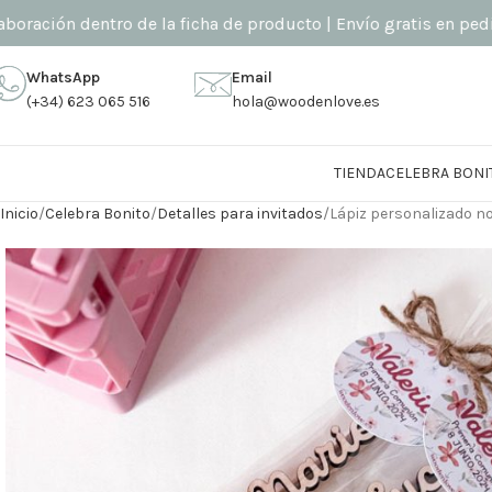
n dentro de la ficha de producto | Envío gratis en pedidos su
WhatsApp
Email
(+34) 623 065 516
hola@woodenlove.es
TIENDA
CELEBRA BONI
Inicio
Celebra Bonito
Detalles para invitados
Lápiz personalizado n