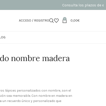
Consulta los plazos de elaboració
0
ACCESO / REGISTRO
0,00
€
LOG
zado nombre madera
os lápices personalizados con nombre, son el
casión sea memorable. Con nombre en madera en
asa un recuerdo único y personalizado que