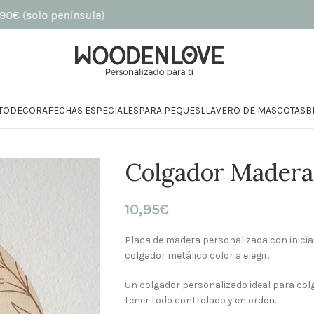
lo península)
TO
DECORA
FECHAS ESPECIALES
PARA PEQUES
LLAVERO DE MASCOTAS
B
Colgador Madera 
10,95
€
Placa de madera personalizada con inici
colgador metálico color a elegir.
Un colgador personalizado ideal para colga
tener todo controlado y en orden.