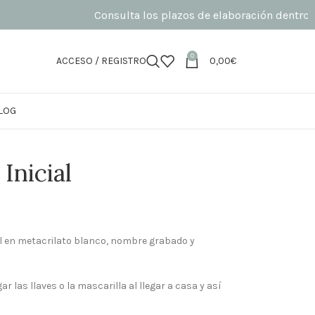
Consulta los plazos de elaboración dentro de la fi
0
ACCESO / REGISTRO
0,00
€
LOG
Inicial
al en metacrilato blanco, nombre grabado y
r las llaves o la mascarilla al llegar a casa y así