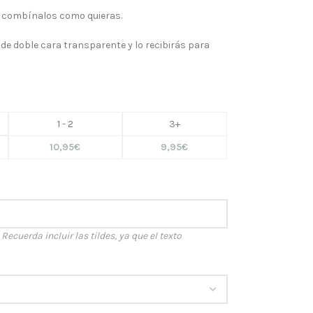
 y combínalos como quieras.
 de doble cara transparente y lo recibirás para
1 - 2
3+
10,95
€
9,95
€
ecuerda incluir las tildes, ya que el texto