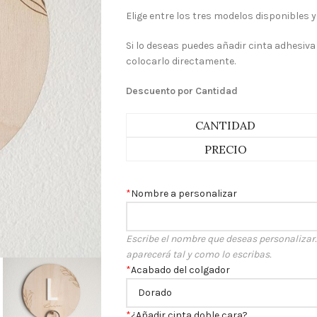
Elige entre los tres modelos disponibles
Si lo deseas puedes añadir cinta adhesiva
colocarlo directamente.
Descuento por Cantidad
CANTIDAD
PRECIO
*
Nombre a personalizar
Escribe el nombre que deseas personalizar. R
aparecerá tal y como lo escribas.
*
Acabado del colgador
*
¿Añadir cinta doble cara?