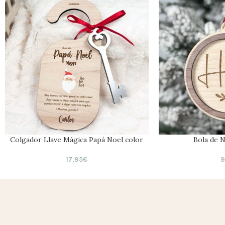
Colgador Llave Mágica Papá Noel color
Bola de 
17,95
€
9