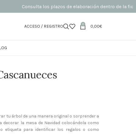
Consulta los plazos de elaboración dentro de la ficha de pr
0
ACCESO / REGISTRO
0,00
€
LOG
 Cascanueces
ar tu árbol de una manera original o sorprender a
para decorar la mesa de Navidad colocándola como
o etiqueta para identificar los regalos o como