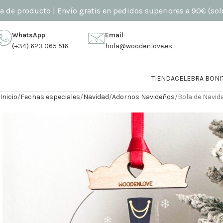
oducto | Envío gratis en pedidos superiores a 90€ (solo penín
WhatsApp
Email
(+34) 623 065 516
hola@woodenlove.es
TIENDA
CELEBRA BONI
Inicio
Fechas especiales
Navidad
Adornos Navideños
Bola de Navi