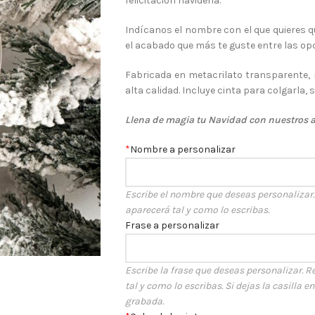
felicitación navideña.
Indícanos el nombre con el que quieres qu
el acabado que más te guste entre las op
Fabricada en metacrilato transparente, 
alta calidad. Incluye cinta para colgarla, s
Llena de magia tu Navidad con nuestros 
*
Nombre a personalizar
Escribe el nombre que deseas personalizar. R
aparecerá tal y como lo escribas.
Frase a personalizar
Escribe la frase que deseas personalizar. Re
tal y como lo escribas. Si dejas la casilla e
grabada.