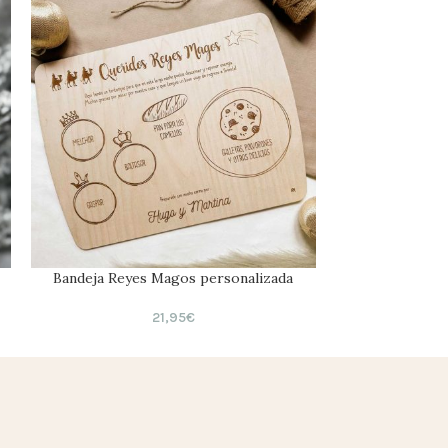
Bandeja Reyes Magos personalizada
Llave Mágica 
21,95
€