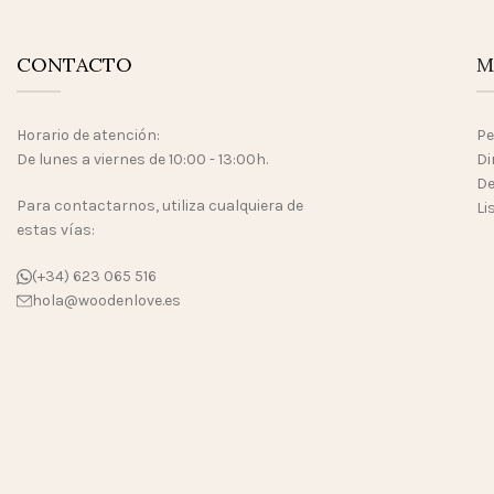
CONTACTO
M
Horario de atención:
Pe
De lunes a viernes de 10:00 - 13:00h.
Di
De
Para contactarnos, utiliza cualquiera de
Li
estas vías:
(+34) 623 065 516
hola@woodenlove.es