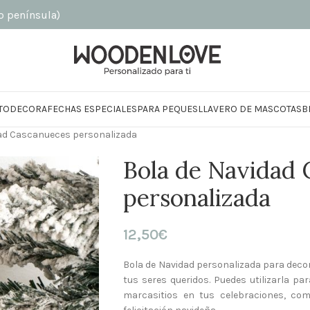
sula)
TO
DECORA
FECHAS ESPECIALES
PARA PEQUES
LLAVERO DE MASCOTAS
B
dad Cascanueces personalizada
Bola de Navidad
personalizada
12,50
€
Bola de Navidad personalizada para decor
tus seres queridos. Puedes utilizarla 
marcasitios en tus celebraciones, com