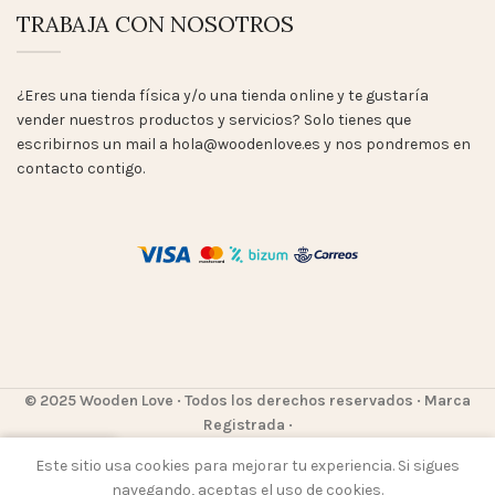
TRABAJA CON NOSOTROS
¿Eres una tienda física y/o una tienda online y te gustaría
vender nuestros productos y servicios? Solo tienes que
escribirnos un mail a hola@woodenlove.es y nos pondremos en
contacto contigo.
© 2025 Wooden Love
· Todos los derechos reservados · Marca
Registrada ·
0
Este sitio usa cookies para mejorar tu experiencia. Si sigues
Tienda
Lista de deseos
Carrito
Mi cuenta
navegando, aceptas el uso de cookies.