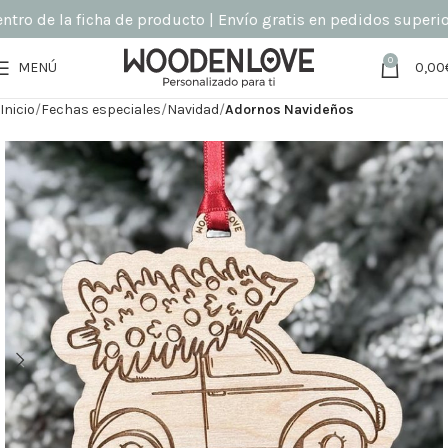
o de la ficha de producto | Envío gratis en pedidos superiore
0
MENÚ
0,00
Inicio
Fechas especiales
Navidad
Adornos Navideños