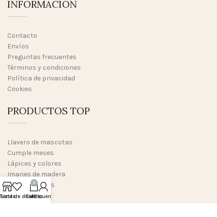
INFORMACION
Contacto
Envíos
Preguntas frecuentes
Términos y condiciones
Política de privacidad
Cookies
PRODUCTOS TOP
Llavero de mascotas
Cumple meses
Lápices y colores
Imanes de madera
0
Marco de fotos
Yoyós
Tienda
Lista de deseos
Carrito
Mi cuenta